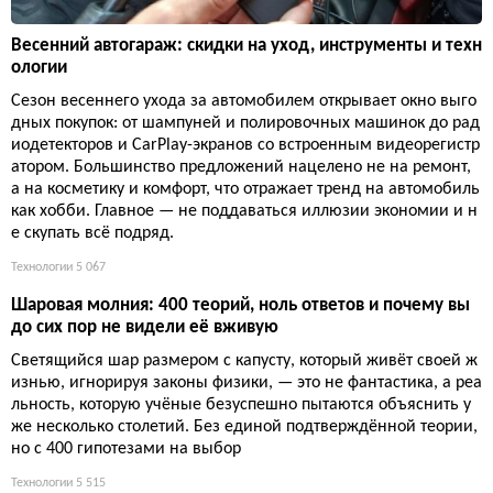
Весенний автогараж: скидки на уход, инструменты и техн
ологии
Сезон весеннего ухода за автомобилем открывает окно выго
дных покупок: от шампуней и полировочных машинок до рад
иодетекторов и CarPlay-экранов со встроенным видеорегистр
атором. Большинство предложений нацелено не на ремонт,
а на косметику и комфорт, что отражает тренд на автомобиль
как хобби. Главное — не поддаваться иллюзии экономии и н
е скупать всё подряд.
Технологии
5 067
Шаровая молния: 400 теорий, ноль ответов и почему вы
до сих пор не видели её вживую
Светящийся шар размером с капусту, который живёт своей ж
изнью, игнорируя законы физики, — это не фантастика, а реа
льность, которую учёные безуспешно пытаются объяснить у
же несколько столетий. Без единой подтверждённой теории,
но с 400 гипотезами на выбор
Технологии
5 515