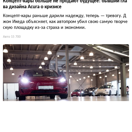
Концепт-кары больше не продают будущее: бывший гла
ва дизайна Acura о кризисе
Концепт-кары раньше дарили надежду, теперь — тревогу. Д
жон Икеда объясняет, как автопром убил свою самую творче
скую площадку из-за страха и экономии.
Авто
15 700
Автопроизводители против безопасности: почему Tesla и
GM не хотели чинить ослепляющие фары