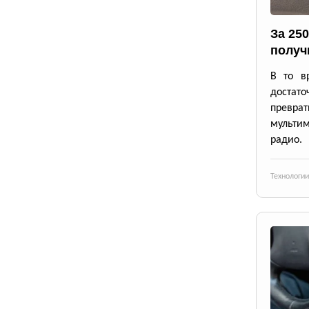
За 25
получ
В то в
достато
превр
мульти
радио.
Технологии