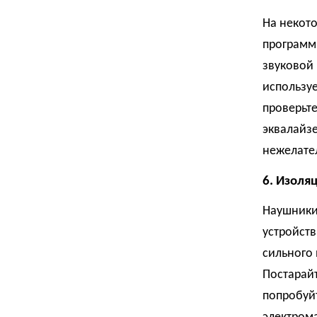
На некото
программ
звуковой 
использу
проверьте
эквалайзе
нежелате
6. Изоля
Наушники 
устройств
сильного 
Постарайт
попробуйт