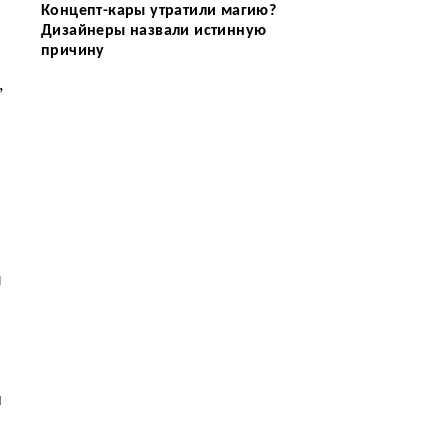
Концепт-кары утратили магию?
Дизайнеры назвали истинную
причину
,
я
и