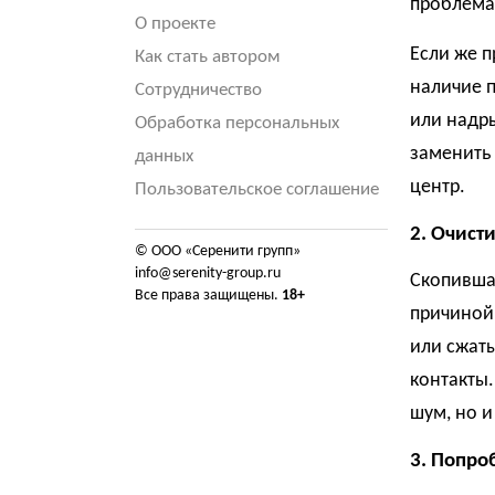
проблема 
О проекте
Если же п
Как стать автором
наличие 
Сотрудничество
или надры
Обработка персональных
заменить 
данных
центр.
Пользовательское соглашение
2. Очист
© ООО «Серенити групп»
info@serenity-group.ru
Скопившая
Все права защищены.
18+
причиной 
или сжаты
контакты.
шум, но и
3. Попро