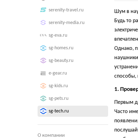
serenity-travel.ru
Шум в нау
Будь то р
serenity-media.ru
электриче
sg-eva.ru
впечатле
sg-homes.ru
Однако, 
наушники
sg-beauty.ru
устранен
e-gear.ru
способы, 
sg-kids.ru
1. Прове
sg-pets.ru
Первым д
sg-tech.ru
Часто име
появления
послушайт
О компании