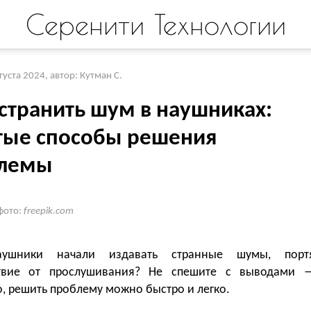
Серенити Технологии
вгуста 2024
,
автор: Кутман С.
устранить шум в наушниках:
тые способы решения
лемы
фото:
freepik.com
ушники начали издавать странные шумы, порт
ствие от прослушивания? Не спешите с выводами 
, решить проблему можно быстро и легко.