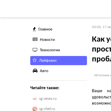
04:00, 17 а
Главное
Как 
Новости
прос
Технологии
проб
Лайфхаки
Авто
Источник 
Читайте также:
Ваши на
удоволь
sg-news.ru
возможно
sg-chef.ru