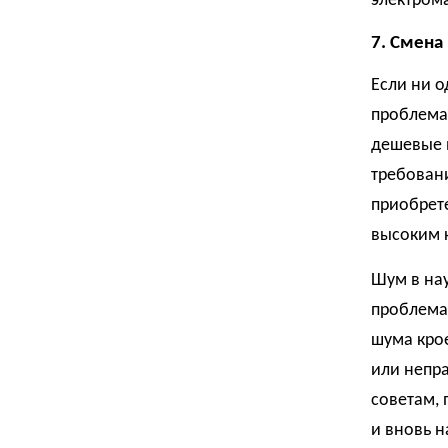
электром
7. Смена
Если ни 
проблема
дешевые 
требовани
приобрет
высоким к
Шум в на
проблема.
шума крое
или непр
советам, 
и вновь 