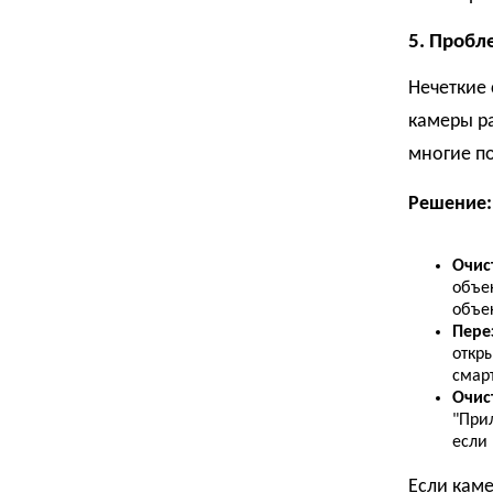
5. Пробл
Нечеткие 
камеры ра
многие п
Решение:
Очис
объек
объе
Пере
откр
смар
Очис
"При
если
Если кам