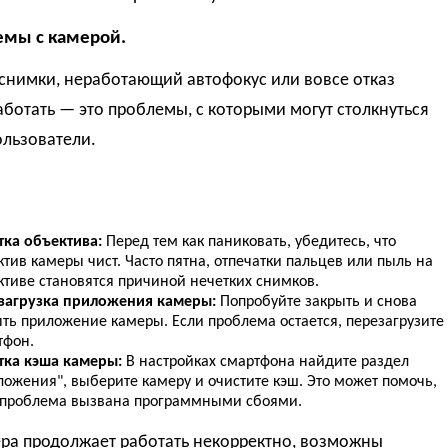
емы с камерой.
снимки, неработающий автофокус или вовсе отказ
ботать — это проблемы, с которыми могут столкнуться
ользователи.
тка объектива:
Перед тем как паниковать, убедитесь, что
тив камеры чист. Часто пятна, отпечатки пальцев или пыль на
ктиве становятся причиной нечетких снимков.
загрузка приложения камеры:
Попробуйте закрыть и снова
ыть приложение камеры. Если проблема остается, перезагрузите
тфон.
тка кэша камеры:
В настройках смартфона найдите раздел
ложения", выберите камеру и очистите кэш. Это может помочь,
 проблема вызвана программными сбоями.
ера продолжает работать некорректно, возможны