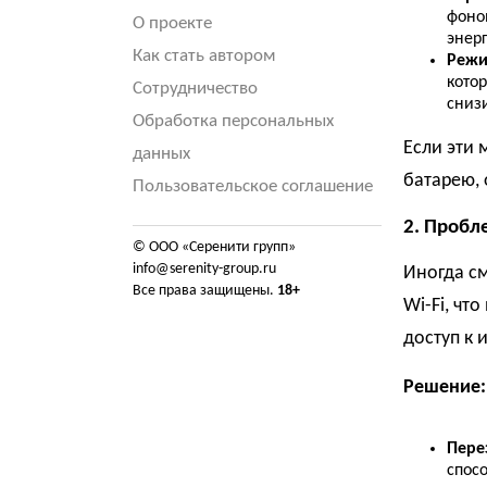
фоно
О проекте
энер
Как стать автором
Режи
кото
Сотрудничество
снизи
Обработка персональных
Если эти 
данных
батарею, 
Пользовательское соглашение
2. Пробл
© ООО «Серенити групп»
info@serenity-group.ru
Иногда с
Все права защищены.
18+
Wi-Fi, чт
доступ к 
Решение:
Пере
спосо