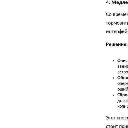
4. Медле
Со време
тормозить
интерфей
Решение:
Очис
зани
встр
Обно
опер
ошиб
Сбро
до за
копир
Этот спос
стоит при