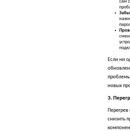
сам 
проб
Забыт
нажми
парол
Пров
смен
устро
подк
Если ни о
обновлен
проблемы 
новых пр
3. Перегр
Перегрев 
снизить п
компонен