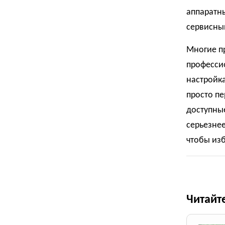
аппаратны
сервисны
Многие п
профессио
настройк
просто пе
доступны
серьезнее
чтобы из
Читайт