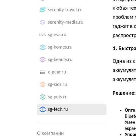
любая тех
serenity-travel.ru
проблем 
serenity-media.ru
гаджет в 
sg-eva.ru
распрост
sg-homes.ru
1. Быстр
sg-beauty.ru
Одна из 
аккумулят
e-gear.ru
аккумулят
sg-kids.ru
Решение:
sg-pets.ru
sg-tech.ru
Опти
Bluet
Умен
экра
О компании
Упра