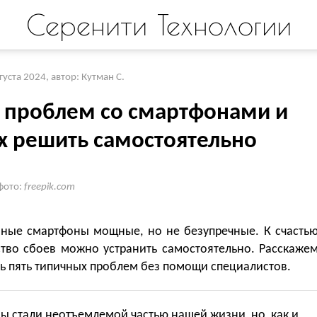
Серенити Технологии
вгуста 2024
,
автор: Кутман С.
5 проблем со смартфонами и
их решить самостоятельно
фото:
freepik.com
ные смартфоны мощные, но не безупречные. К счастью
тво сбоев можно устранить самостоятельно. Расскажем
ь пять типичных проблем без помощи специалистов.
 стали неотъемлемой частью нашей жизни, но, как и