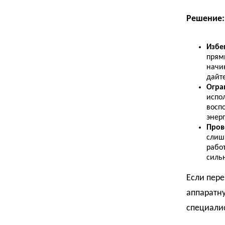
Решение:
Избе
прямы
начи
дайте
Огра
испол
восп
энер
Пров
слишк
рабо
силь
Если пере
аппаратн
специали