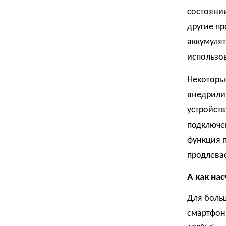
состоянии
другие п
аккумуля
использов
Некоторые
внедрили
устройств
подключен
функция 
продлевае
А как нас
Для боль
смартфоны