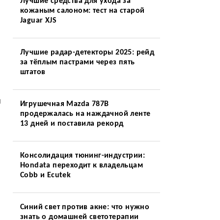
Лучшие средства для ухода за
кожаным салоном: тест на старой
Jaguar XJS
Лучшие радар-детекторы 2025: рейд
за тёплым пастрами через пять
штатов
и
Игрушечная Mazda 787B
продержалась на наждачной ленте
13 дней и поставила рекорд
Консолидация тюнинг-индустрии:
Hondata переходит к владельцам
Cobb и Ecutek
Синий свет против акне: что нужно
знать о домашней светотерапии