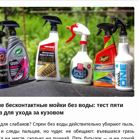
е бесконтактные мойки без воды: тест пяти
в для ухода за кузовом
для слабаков? Спреи без воды действительно убирают пыль,
 и следы пальцев, но чудес не обещают: въевшаяся грязь
ся на месте, сколько ни пшикай. Пять бутылок — и ни одной