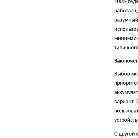
100% буде
работал ц
разумный
использов
минимальн
типичного
Заключен
Выбор ме
приоритет
аккумуля
вариант. 
пользоват
устройств
С другой 