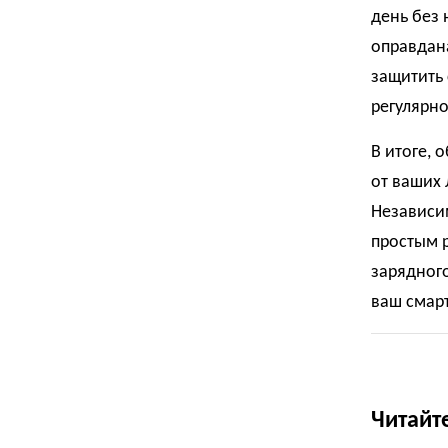
день без
оправдан
защитить 
регулярно
В итоге, 
от ваших 
Независим
простым 
зарядного
ваш смарт
Читайт