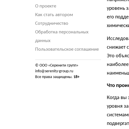
О проекте
уровень 
Как стать автором
его подде
Сотрудничество
химически
Обработка персональных
Исследова
данных
снижает с
Пользовательское соглашение
Это объяс
наиболее
© ООО «Серенити групп»
info@serenity-group.ru
наименьш
Все права защищены.
18+
Что прои
Когда вы 
уровня за
системами
подверга