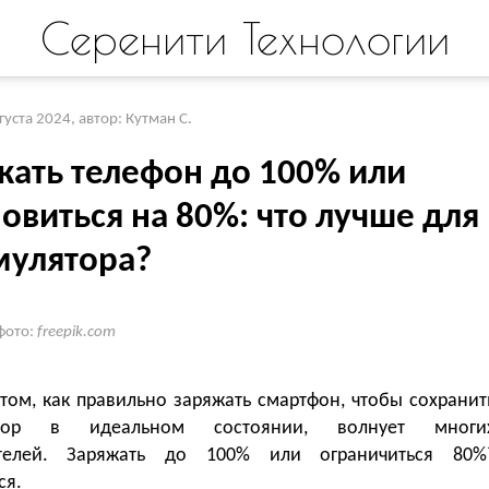
Серенити Технологии
вгуста 2024
,
автор: Кутман С.
жать телефон до 100% или
овиться на 80%: что лучше для
мулятора?
фото:
freepik.com
том, как правильно заряжать смартфон, чтобы сохранит
ятор в идеальном состоянии, волнует многи
ателей. Заряжать до 100% или ограничиться 80%
ся.