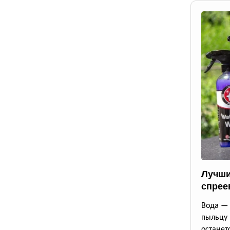
Лучши
спрее
Вода — 
пыльцу
останет