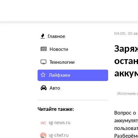
04:00, 30 а
Главное
Заря
Новости
остан
Технологии
акку
Лайфхаки
Авто
Источник 
Читайте также:
Вопрос о 
аккумул
sg-news.ru
пользов
sg-chef.ru
Разберём