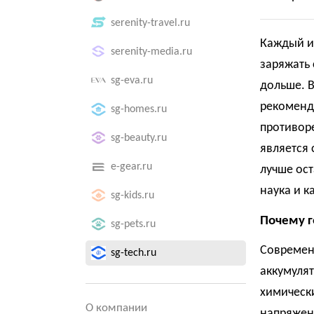
serenity-travel.ru
Каждый из
serenity-media.ru
заряжать 
sg-eva.ru
дольше. 
рекоменда
sg-homes.ru
противор
sg-beauty.ru
является 
e-gear.ru
лучше ост
наука и к
sg-kids.ru
Почему г
sg-pets.ru
Современ
sg-tech.ru
аккумулят
химически
О компании
напряжен