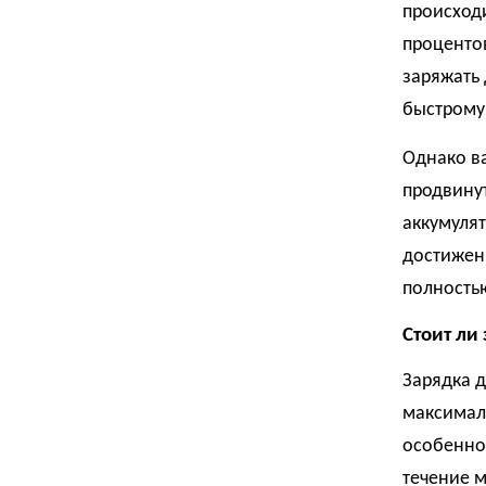
происходи
процентов
заряжать 
быстрому 
Однако в
продвину
аккумулят
достижен
полностью
Стоит ли
Зарядка д
максималь
особенно 
течение м