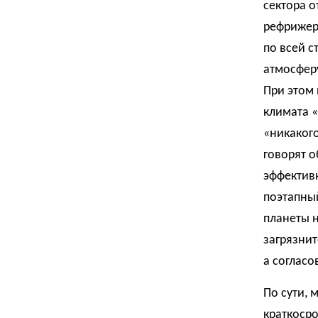
сектора о
рефрижер
по всей с
атмосфер
При этом
климата «
«никаког
говорят о
эффективн
поэтапный
планеты н
загрязнит
а согласо
По сути, 
краткоср