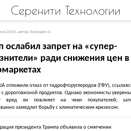
Серенити Технологии
юня 2026
,
автор: Бородин О.
 ослабил запрет на «супер-
язнители» ради снижения цен в
рмаркетах
А отложили отказ от гидрофторуглеродов (ГФУ), ссылаяс
 с дороговизной продуктов. Однако экономисты уверены
г вряд ли повлияет на чеки покупателей, зат
ованно замедлит борьбу с климатическим кризисом.
рация президента Трампа объявила о смягчении