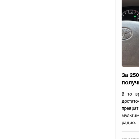
За 25
получ
В то в
достато
превр
мульти
радио.