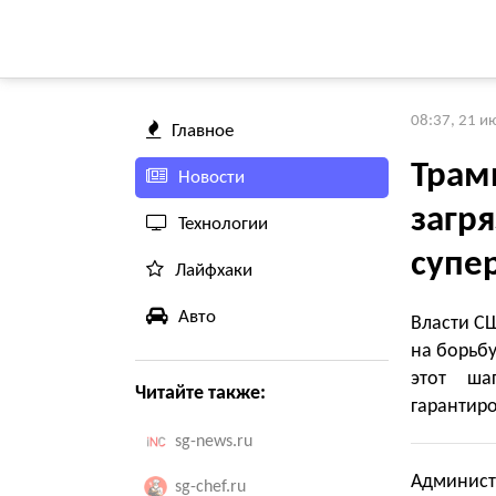
08:37, 21 и
Главное
Трамп
Новости
загр
Технологии
супе
Лайфхаки
Авто
Власти СШ
на борьбу
этот ша
Читайте также:
гарантир
sg-news.ru
Админист
sg-chef.ru