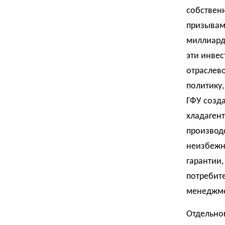
собствен
призывам
миллиарды
эти инве
отраслево
политику,
ГФУ созда
хладагент
производс
неизбежно
гарантии
потребите
менеджме
Отдельно