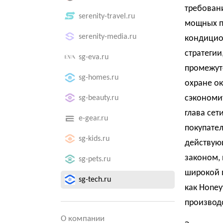
требовани
serenity-travel.ru
мощных п
serenity-media.ru
кондицио
стратеги
sg-eva.ru
промежуто
sg-homes.ru
охране о
сэкономит
sg-beauty.ru
глава сет
e-gear.ru
покупател
sg-kids.ru
действую
законом, 
sg-pets.ru
широкой 
sg-tech.ru
как Honey
производс
О компании