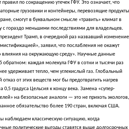
т правил по сокращению утечек ГФУ. Это означает, что
аторные грузовики и контейнеры, перевозящие продукт
тране, смогут в буквальном смысле «травить» климат в
у с гораздо меньшими последствиями для владельцев.
 президент Трамп, в очередной раз назвавший изменение
мистификацией», заявил, что послабления не окажут
о влияния на окружающую среду». Научные данные
б обратном: каждая молекула ГФУ в сотни и тысячи раз
ее удерживает тепло, чем углекислый газ. Глобальный
 отказ от этих веществ мог бы предотвратить нагрев
а 0,5 градуса Цельсия к концу века. Замена «супер-
елей» на безопасные аналоги — это не прихоть экологов,
ванное обязательство более 190 стран, включая США.
мы наблюдаем классическую ситуацию, когда
очные политические выгоды ставятся выше долгосрочных