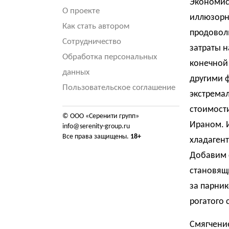
Экономис
О проекте
иллюзорн
Как стать автором
продоволь
Сотрудничество
затраты 
Обработка персональных
конечной 
данных
другими 
Пользовательское соглашение
экстрема
стоимости
© ООО «Серенити групп»
Ираном. И
info@serenity-group.ru
Все права защищены.
18+
хладагент
Добавим 
становящ
за парник
рогатого 
Смягчение