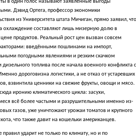
ты в один голос называют заявленные выгоды
ыми. Дэвид Ортега, профессор экономики
ствия из Университета штата Мичиган, прямо заявил, чт
на охлаждение составляют лишь мизерную долю в
цене продуктов. Реальный рост цен вызван совсем
факторами: введёнными пошлинами на импорт,
льными погодными явлениями и резким скачком
 дизельного топлива после начала военного конфликта 
менно дороговизна логистики, а не отказ от устаревших
ов, взвинтила ценники на свежие фрукты, овощи и мясо.
сюда иронию климатического цикла: засухи,
иеся всё более частыми и разрушительными именно из-
овых газов, уже уничтожают урожаи томатов и крупного
скота, что также давит на кошельки американцев.
 правил ударит не только по климату, но и по