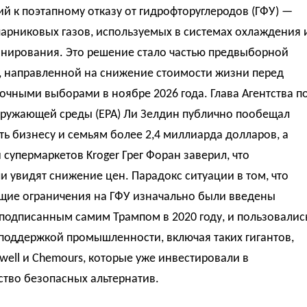
й к поэтапному отказу от гидрофторуглеродов (ГФУ) —
арниковых газов, используемых в системах охлаждения 
нирования. Это решение стало частью предвыборной
и, направленной на снижение стоимости жизни перед
чными выборами в ноябре 2026 года. Глава Агентства п
кружающей среды (EPA) Ли Зелдин публично пообещал
ь бизнесу и семьям более 2,4 миллиарда долларов, а
и супермаркетов Kroger Грег Форан заверил, что
и увидят снижение цен. Парадокс ситуации в том, что
щие ограничения на ГФУ изначально были введены
подписанным самим Трампом в 2020 году, и пользовалис
поддержкой промышленности, включая таких гигантов,
well и Chemours, которые уже инвестировали в
тво безопасных альтернатив.