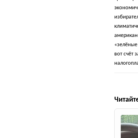
экономиче
избирател
климатиче
американ
«зелёные»
вот счёт 
налогопл
Читайт