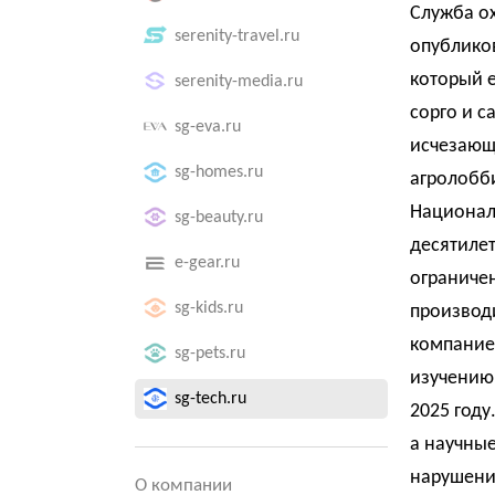
Служба о
serenity-travel.ru
опубликов
который е
serenity-media.ru
сорго и с
sg-eva.ru
исчезающ
sg-homes.ru
агролобб
Национал
sg-beauty.ru
десятиле
e-gear.ru
ограничен
sg-kids.ru
производ
компание
sg-pets.ru
изучению 
sg-tech.ru
2025 году
а научны
нарушени
О компании