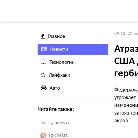
09:12, 22 и
Главное
Атра
Новости
США 
Технологии
герб
Лайфхаки
Авто
Федерал
угрожае
изменен
Читайте также:
загрязне
акров.
sg-news.ru
sg-chef.ru