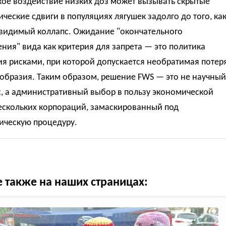
кое воздействие низких доз может вызывать скрытые
ческие сдвиги в популяциях лягушек задолго до того, ка
 видимый коллапс. Ожидание "окончательного
ния" вида как критерия для запрета — это политика
я рисками, при которой допускается необратимая потер
образия. Таким образом, решение FWS — это не научный
с, а административный выбор в пользу экономической
ескольких корпораций, замаскированный под
ическую процедуру.
е также на наших страницах: