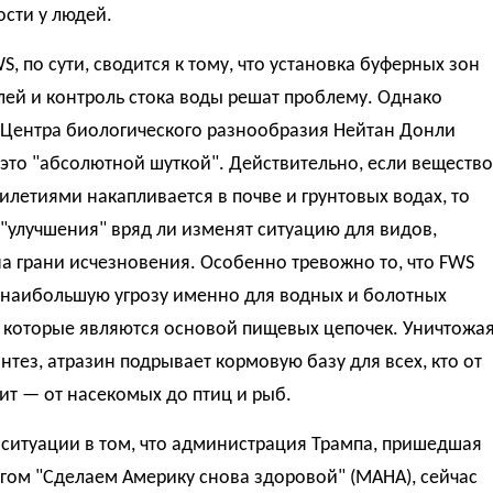
сти у людей.
S, по сути, сводится к тому, что установка буферных зон
лей и контроль стока воды решат проблему. Однако
з Центра биологического разнообразия Нейтан Донли
это "абсолютной шуткой". Действительно, если вещество
илетиями накапливается в почве и грунтовых водах, то
"улучшения" вряд ли изменят ситуацию для видов,
а грани исчезновения. Особенно тревожно то, что FWS
 наибольшую угрозу именно для водных и болотных
, которые являются основой пищевых цепочек. Уничтожа
нтез, атразин подрывает кормовую базу для всех, кто от
ит — от насекомых до птиц и рыб.
ситуации в том, что администрация Трампа, пришедшая
гом "Сделаем Америку снова здоровой" (MAHA), сейчас