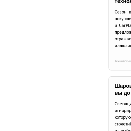
техно
Сезон 
покупок
и CarPl
предлож
отражае
иллюзии
Технологии
Шаров
вы до
Светящи
игнори
котору
столети