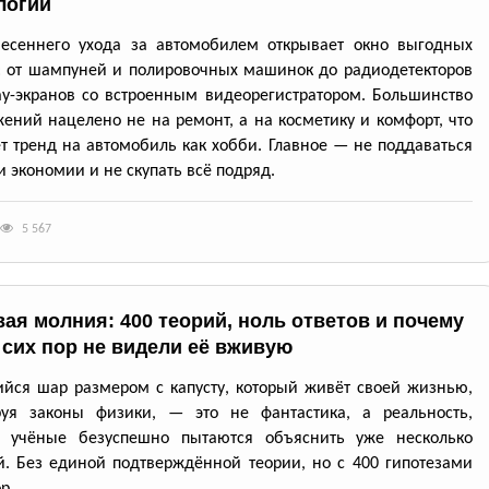
логии
весеннего ухода за автомобилем открывает окно выгодных
: от шампуней и полировочных машинок до радиодетекторов
ay-экранов со встроенным видеорегистратором. Большинство
ений нацелено не на ремонт, а на косметику и комфорт, что
т тренд на автомобиль как хобби. Главное — не поддаваться
 экономии и не скупать всё подряд.
5 567
ая молния: 400 теорий, ноль ответов и почему
 сих пор не видели её вживую
йся шар размером с капусту, который живёт своей жизнью,
руя законы физики, — это не фантастика, а реальность,
ю учёные безуспешно пытаются объяснить уже несколько
й. Без единой подтверждённой теории, но с 400 гипотезами