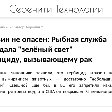
Серенити Технологии
юня 2026
,
автор: Бородин О.
зин не опасен: Рыбная служба
дала "зелёный свет"
ициду, вызывающему рак
ьные чиновники заявили, что гербицид атразин н
т вымиранием животных — достаточно "небольши
ий". Смешно? Ещё бы: в ЕС его запретили из-з
ния грунтовых вод, а в США он покрывает 75 миллионо