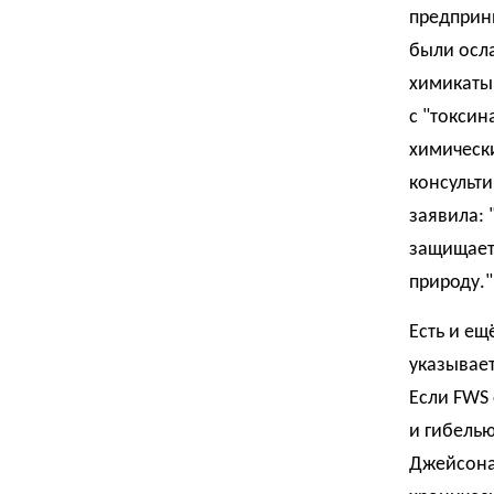
предприн
были осл
химикаты"
с "токси
химически
консульт
заявила: 
защищает
природу."
Есть и ещ
указывае
Если FWS
и гибелью
Джейсона