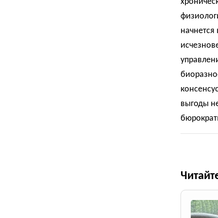
хроничес
физиологи
начнется
исчезнове
управлени
биоразно
консенсу
выгоды н
бюрократ
Читайт