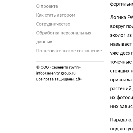
фертильно
О проекте
Как стать автором
Логика FW
Сотрудничество
вокруг по
Обработка персональных
эколог и
данных
называет 
Пользовательское соглашение
уже десят
точечные 
© ООО «Серенити групп»
стоящих н
info@serenity-group.ru
Все права защищены.
18+
признала
растений
их фотоси
них завис
Парадокс 
под лозун