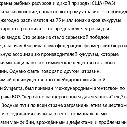
храны рыбных ресурсов и дикой природы США (FWS)
ала заключение, согласно которому атразин — гербицид
жегодно распыляется на 75 миллионах акров кукурузы,
ахарного тростника — не представляет угрозы для
их видов. Это решение стало серьёзной победой
и, включая Американскую федерацию фермерских бюро и
ьную ассоциацию производителей кукурузы, которые
тиями защищают это химическое вещество от любых
ий. Однако факты говорят о другом: атразин,
имый преимущественно швейцарско-китайской
й Syngenta, был признан Международным агентством по
рака ВОЗ "вероятно канцерогенным для человека" ещё в
. Водные пути по всей стране загрязнены этим веществом
е исследования связывают его с гормональными
ями у амфибий, врождёнными дефектами и проблемами