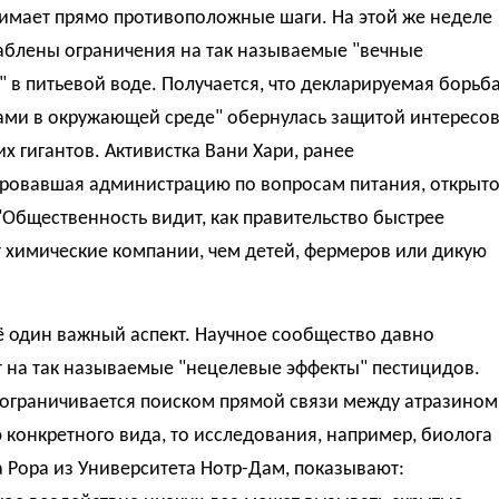
имает прямо противоположные шаги. На этой же неделе
аблены ограничения на так называемые "вечные
 в питьевой воде. Получается, что декларируемая борьб
нами в окружающей среде" обернулась защитой интересо
х гигантов. Активистка Вани Хари, ранее
ировавшая администрацию по вопросам питания, открыт
"Общественность видит, как правительство быстрее
 химические компании, чем детей, фермеров или дикую
ё один важный аспект. Научное сообщество давно
т на так называемые "нецелевые эффекты" пестицидов.
 ограничивается поиском прямой связи между атразином
 конкретного вида, то исследования, например, биолога
 Рора из Университета Нотр-Дам, показывают: