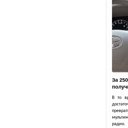
За 25
получ
В то в
достато
превр
мульти
радио.