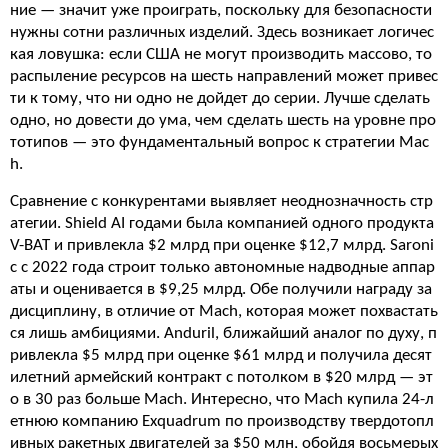
ние — значит уже проиграть, поскольку для безопасности
нужны сотни различных изделий. Здесь возникает логичес
кая ловушка: если США не могут производить массово, то
распыление ресурсов на шесть направлений может привес
ти к тому, что ни одно не дойдет до серии. Лучше сделать
одно, но довести до ума, чем сделать шесть на уровне про
тотипов — это фундаментальный вопрос к стратегии Mac
h.
Сравнение с конкурентами выявляет неоднозначность стр
атегии. Shield AI годами была компанией одного продукта
V-BAT и привлекла $2 млрд при оценке $12,7 млрд. Saroni
c с 2022 года строит только автономные надводные аппар
аты и оценивается в $9,25 млрд. Обе получили награду за
дисциплину, в отличие от Mach, которая может похвастать
ся лишь амбициями. Anduril, ближайший аналог по духу, п
ривлекла $5 млрд при оценке $61 млрд и получила десят
илетний армейский контракт с потолком в $20 млрд — эт
о в 30 раз больше Mach. Интересно, что Mach купила 24-л
етнюю компанию Exquadrum по производству твердотопл
ивных ракетных двигателей за $50 млн, обойдя восьмерых