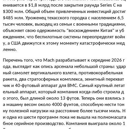
енивается в $1,8 млрд после закрытия раунда Series C на
$300 млн. Общий объем привлеченных инвестиций достиг
$485 млн. Уроженец техасского городка с населением 6,5
тысяч человек, выходец из семьи с военными традициями,
объясняет свою одержимость "восхождением Китая" и уб
еждением, что беспилотные системы переопределят войн
у, а США движутся к этому моменту катастрофически мед
ленно.
Перечень того, что Mach разрабатывает к середине 2026 г
ода, выглядит как опись арсенала небольшой страны: удар
ный самолет вертикального взлета, противокорабельная
ракета, два стратосферных комплекса, зенитный перехват
чик и 40-футовый аппарат для ВМС. Самый крупный летат
ельный аппарат, который компания когда-либо строила д
о этого, был длиной около 13 футов. Теперь они взялись з
а машину весом около 4000 фунтов, способную нести тон
ну полезной нагрузки на расстояние более тысячи миль. Н
и одна из шести программ пока не вышла на полномасшта
бное серийное производство. Компания выиграла около 1