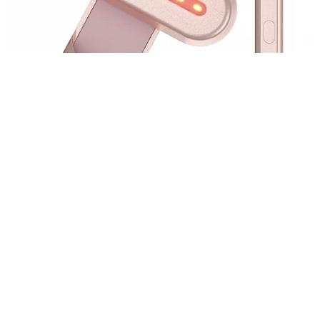
Спасение для кожи и кошелька
Красный свет проникает в кожу, стимулирует коллаген и уме
ньшает воспаление — и это не маркетинг, а доказанная физи
ка.
Здоровье
15 910