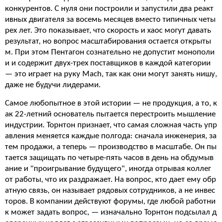
конкурентов. С нуля они построили и запустили два реакт
ивных двигателя за восемь месяцев вместо типичных четы
рех лет. Это показывает, что скорость и хаос могут давать
результат, но вопрос масштабирования остается открыты
м. При этом Пентагон сознательно не допустит монополи
и и содержит двух-трех поставщиков в каждой категории
— это играет на руку Mach, так как они могут занять нишу,
даже не будучи лидерами.
Самое любопытное в этой истории — не продукция, а то, к
ак 22-летний основатель пытается перестроить мышление
индустрии. Торнтон признает, что самая сложная часть упр
авления меняется каждые полгода: сначала инженерия, за
тем продажи, а теперь — производство в масштабе. Он пы
тается защищать по четыре-пять часов в день на обдумыв
ание и "проигрывание будущего", иногда отрывая коллег
от работы, что их раздражает. На вопрос, кто дает ему обр
атную связь, он называет рядовых сотрудников, а не инвес
торов. В компании действуют форумы, где любой работни
к может задать вопрос, — изначально Торнтон подсылал д