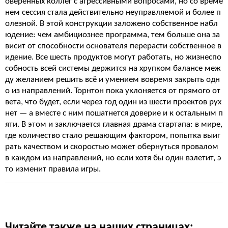
оверенных коллег с агрессивными вопросами, но со време
нем сессия стала действительно неуправляемой и более п
олезной. В этой конструкции заложено собственное набл
юдение: чем амбициознее программа, тем больше она за
висит от способности основателя перерасти собственное в
идение. Все шесть продуктов могут работать, но жизнеспо
собность всей системы держится на хрупком балансе меж
ду желанием решить всё и умением вовремя закрыть одн
о из направлений. Торнтон пока уклоняется от прямого от
вета, что будет, если через год один из шести проектов рух
нет — а вместе с ним пошатнется доверие и к остальным п
яти. В этом и заключается главная драма стартапа: в мире,
где количество стало решающим фактором, попытка выиг
рать качеством и скоростью может обернуться провалом
в каждом из направлений, но если хотя бы один взлетит, э
то изменит правила игры.
Читайте также на наших страницах: