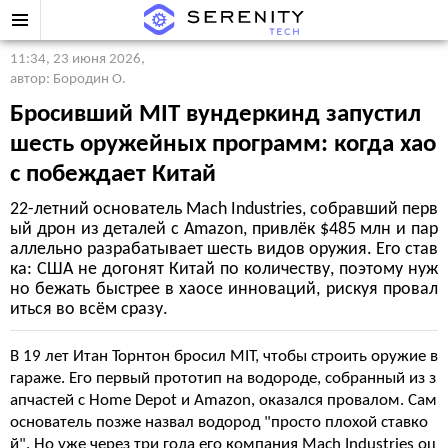
11:34, 23 июня 2026
,
автор: Бородин О.
Бросивший MIT вундеркинд запустил
шесть оружейных программ: когда хао
с побеждает Китай
22-летний основатель Mach Industries, собравший перв
ый дрон из деталей с Amazon, привлёк $485 млн и пар
аллельно разрабатывает шесть видов оружия. Его став
ка: США не догонят Китай по количеству, поэтому нуж
но бежать быстрее в хаосе инноваций, рискуя провал
иться во всём сразу.
В 19 лет Итан Торнтон бросил MIT, чтобы строить оружие в
гараже. Его первый прототип на водороде, собранный из з
апчастей с Home Depot и Amazon, оказался провалом. Сам
основатель позже назвал водород "просто плохой ставко
й". Но уже через три года его компания Mach Industries оц