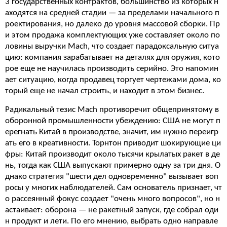
3 государственных контрактов, большинство из которых н
аходятся на средней стадии — за пределами начального п
роектирования, но далеко до уровня массовой сборки. Пр
и этом продажа комплектующих уже составляет около по
ловины выручки Mach, что создает парадоксальную ситуа
цию: компания зарабатывает на деталях для оружия, кото
рое еще не научилась производить серийно. Это напомин
ает ситуацию, когда продавец торгует чертежами дома, ко
торый еще не начал строить, и находит в этом бизнес.
Радикальный тезис Mach противоречит общепринятому в
оборонной промышленности убеждению: США не могут п
ерегнать Китай в производстве, значит, им нужно переигр
ать его в креативности. Торнтон приводит шокирующие ци
фры: Китай производит около тысячи крылатых ракет в де
нь, тогда как США выпускают примерно одну за три дня. О
днако стратегия "шести дел одновременно" вызывает воп
росы у многих наблюдателей. Сам основатель признает, чт
о рассеянный фокус создает "очень много вопросов", но н
астаивает: оборона — не ракетный запуск, где собрал оди
н продукт и лети. По его мнению, выбрать одно направле