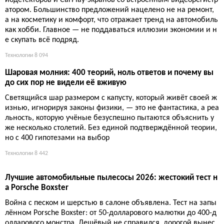
ла CarPlay, навигацию и камеру заднего вида
В то время как весь мир скупает новые автомобили в кредит,
достаточно потратить 250 долларов и солнечный выходной, ч
тобы превратить надежную Camry 2005 года в современный
мультимедийный хаб — без сварочных работ и потери штатн
ого радио.
Технологии
7 747
Весенний автогараж: скидки на уход, инструменты и техн
ологии
Сезон весеннего ухода за автомобилем открывает окно выго
дных покупок: от шампуней и полировочных машинок до рад
иодетекторов и CarPlay-экранов со встроенным видеорегистр
атором. Большинство предложений нацелено не на ремонт,
а на косметику и комфорт, что отражает тренд на автомобиль
как хобби. Главное — не поддаваться иллюзии экономии и н
е скупать всё подряд.
Технологии
8 094
Шаровая молния: 400 теорий, ноль ответов и почему вы
до сих пор не видели её вживую