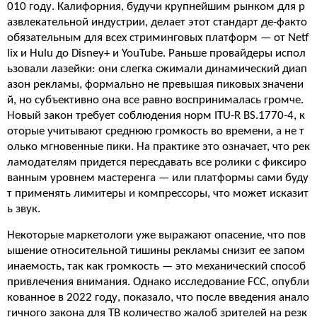
010 году. Калифорния, будучи крупнейшим рынком для р
азвлекательной индустрии, делает этот стандарт де-факто
обязательным для всех стриминговых платформ — от Netf
lix и Hulu до Disney+ и YouTube. Раньше провайдеры испол
ьзовали лазейки: они слегка сжимали динамический диап
азон рекламы, формально не превышая пиковых значени
й, но субъективно она все равно воспринималась громче.
Новый закон требует соблюдения норм ITU-R BS.1770-4, к
оторые учитывают среднюю громкость во времени, а не т
олько мгновенные пики. На практике это означает, что рек
ламодателям придется пересдавать все ролики с фиксиро
ванным уровнем мастеренга — или платформы сами буду
т применять лимитеры и компрессоры, что может исказит
ь звук.
Некоторые маркетологи уже выражают опасение, что пов
ышение относительной тишины рекламы снизит ее запом
инаемость, так как громкость — это механический способ
привлечения внимания. Однако исследование FCC, опубли
кованное в 2022 году, показало, что после введения анало
гичного закона для ТВ количество жалоб зрителей на резк