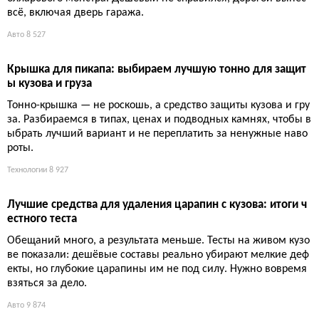
Светящийся шар размером с капусту, который живёт своей ж
изнью, игнорируя законы физики, — это не фантастика, а реа
льность, которую учёные безуспешно пытаются объяснить у
же несколько столетий. Без единой подтверждённой теории,
но с 400 гипотезами на выбор
Технологии
8 442
Лучшие автомобильные пылесосы 2026: жестокий тест н
а Porsche Boxster
Война с песком и шерстью в салоне объявлена. Тест на запы
лённом Porsche Boxster: от 50-долларового малютки до 400-д
олларового монстра. Дешёвый не справился, дорогой вынес
всё, включая дверь гаража.
Авто
8 527
Крышка для пикапа: выбираем лучшую тонно для защит
ы кузова и груза
Тонно-крышка — не роскошь, а средство защиты кузова и гру