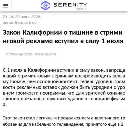
21:16, 30 июня 2026
,
автор: Ветров Егор
Закон Калифорнии о тишине в стрими
нговой рекламе вступил в силу 1 июля
Источник фото:
Press service
С 1 июля в Калифорнии вступил в силу закон, запреща
ющий стриминговым сервисам воспроизводить рекла
му громче, чем основной контент. Теперь уровень гром
кости рекламных вставок должен быть усреднен с уро
внем громкости программы, что для зрителей означае
т конец внезапных звуковых ударов в середине фильм
а.
Этот закон стал логичным продолжением аналогичного тр
ебования для кабельного телевидения, принятого еще в 2