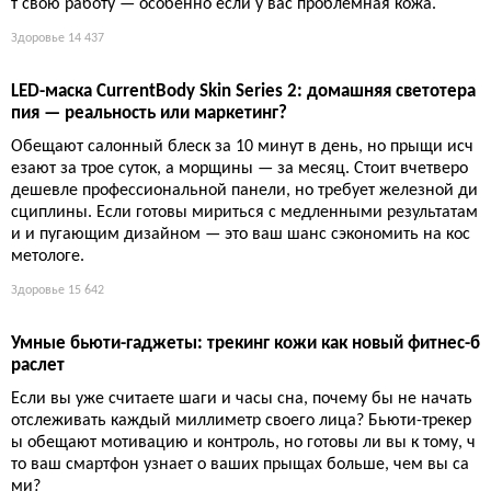
ладельцам Cobb и Ecutek
Обещают расширенные ресурсы и ускоренную разработку, н
о после продажи GrimmSpeed его основателя уволили. Приго
товьтесь к росту цен и снижению энтузиазма.
Авто
14 296
Синий свет против акне: что нужно знать о домашней све
тотерапии
Синий свет — не только враг из экранов, но и неожиданный
союзник в борьбе с прыщами. Точечное излучение убивает б
актерии акне, снимает воспаление и даже сглаживает рубц
ы. Пока все сходят с ума по красному свету, синий тихо делае
т свою работу — особенно если у вас проблемная кожа.
Здоровье
14 437
LED-маска CurrentBody Skin Series 2: домашняя светотера
пия — реальность или маркетинг?
Обещают салонный блеск за 10 минут в день, но прыщи исч
езают за трое суток, а морщины — за месяц. Стоит вчетверо