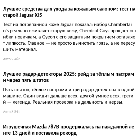
за. Разбираемся в типах, ценах и подводных камнях, чтобы в
ыбрать лучший вариант и не переплатить за ненужные наво
роты.
Технологии
8 927
Лучшие средства для удаления царапин с кузова: итоги ч
естного теста
Обещаний много, а результата меньше. Тесты на живом кузо
ве показали: дешёвые составы реально убирают мелкие деф
екты, но глубокие царапины им не под силу. Нужно вовремя
взяться за дело.
Авто
9 874
Лучшие средства для ухода за кожаным салоном: тест на
старой Jaguar XJS
Тест на потрёпанной коже Jaguar показал: набор Chamberlai
n's реально оживляет старую кожу, Chemical Guys прощает ош
ибки новичкам, а Gyeon с его защитным покрытием оставляе
т липкость. Главное — не просто вычистить грязь, а не пересу
шить материал.