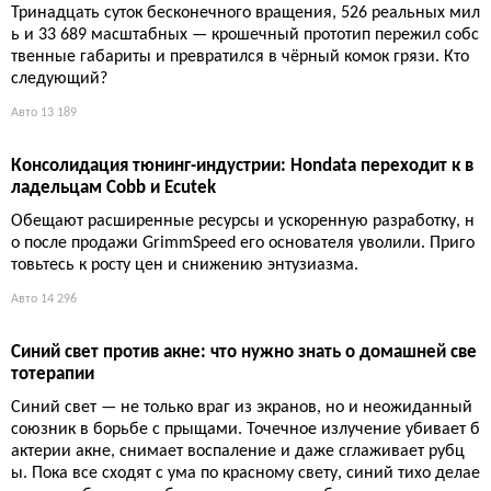
Авто
9 462
Лучшие радар-детекторы 2025: рейд за тёплым пастрам
и через пять штатов
Пять штатов, тёплое пастрами и три радар-детектора в одной
машине. Один видит дальше всех, другой умнее всех, трети
й — легенда. Реальная проверка на дальность и нервы.
Авто
8 841
Игрушечная Mazda 787B продержалась на наждачной ле
нте 13 дней и поставила рекорд
Тринадцать суток бесконечного вращения, 526 реальных мил
ь и 33 689 масштабных — крошечный прототип пережил собс
твенные габариты и превратился в чёрный комок грязи. Кто
следующий?
Авто
13 189
Консолидация тюнинг-индустрии: Hondata переходит к в