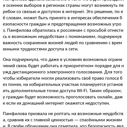
я осенних выборов в регионах страны могут возникнуть пе
ребои со связью и доступом в интернет. Это решение, по е
ё словам, может быть принято в интересах обеспечения б
езопасности граждан и предотвращения возможных угро
з. Памфилова обратилась к россиянам с просьбой отнести
сь к возможным неудобствам с пониманием, подчеркнув
важность сохранения жизней людей по сравнению с врем
енными трудностями доступа к сети.
Она подчеркнула, что даже в условиях возможных ограни
чений связь будет работать в приоритетном порядке для н
ужд дистанционного электронного голосования. Для того
чтобы избиратели могли реализовать своё право голоса б
ез помех, на избирательных участках планируется установ
ить дополнительные точки доступа Wi-Fi. Таким образом,
у граждан будет возможность проголосовать онлайн, даж
е если их домашний интернет окажется недоступен.
Памфилова призвала не роптать на возможные неудобств
а, сравнив их с главной ценностью — спасёнными жизням
и. В своём обращении она отметила, что безопасность явл