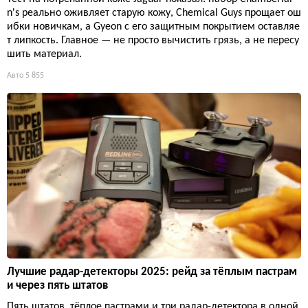
n's реально оживляет старую кожу, Chemical Guys прощает ош
ибки новичкам, а Gyeon с его защитным покрытием оставляе
т липкость. Главное — не просто вычистить грязь, а не пересу
шить материал.
Авто
5 855
Лучшие радар-детекторы 2025: рейд за тёплым пастрам
и через пять штатов
Пять штатов, тёплое пастрами и три радар-детектора в одной