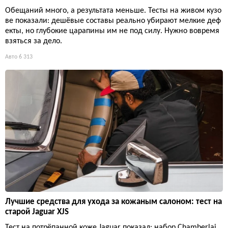
Обещаний много, а результата меньше. Тесты на живом кузо
ве показали: дешёвые составы реально убирают мелкие деф
екты, но глубокие царапины им не под силу. Нужно вовремя
взяться за дело.
Авто
6 313
Лучшие средства для ухода за кожаным салоном: тест на
старой Jaguar XJS
Тест на потрёпанной коже Jaguar показал: набор Chamberlai