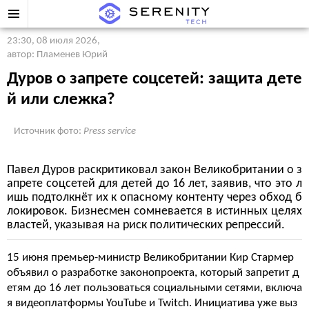
23:30, 08 июля 2026
,
автор: Пламенев Юрий
Дуров о запрете соцсетей: защита дете
й или слежка?
Источник фото:
Press service
Павел Дуров раскритиковал закон Великобритании о з
апрете соцсетей для детей до 16 лет, заявив, что это л
ишь подтолкнёт их к опасному контенту через обход б
локировок. Бизнесмен сомневается в истинных целях
властей, указывая на риск политических репрессий.
15 июня премьер-министр Великобритании Кир Стармер
объявил о разработке законопроекта, который запретит д
етям до 16 лет пользоваться социальными сетями, включа
я видеоплатформы YouTube и Twitch. Инициатива уже выз