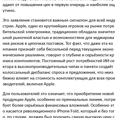
адают от повышения цен в первую очередь и наиболее ощ
утимо.
Это заявление становится важным сигналом для всей инду
стрии. Apple, один из крупнейших игроков на рынке потре
бительской электроники, традиционно обладала значител
ьной рыночной властью и возможностями для хеджирова
ния рисков в цепочках поставок. Тот факт, что даже эта ко
мпания признаёт себя бессильной перед текущими эконо
мическими реалиями, говорит о глубине и серьёзности кр
изиса компонентов. Постоянный рост потребностей ИИ-се
ктора в высокопроизводительных чипах и памяти создаёт
колоссальный дисбаланс спроса и предложения, что неиз
бежно влияет на стоимость комплектующих для всех прои
зводителей, включая Apple.
Для пользователей это означает, что приобретение новой
продукции Apple, особенно из премиальных линеек, потре
бует более серьёзных финансовых вложений. Особенно эт
о касается революционного iPhone Fold, который и без тог
о, по слухам, должен был получить самую высокую цену с