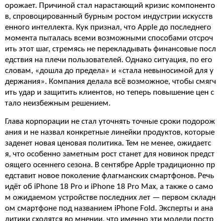
орожает. Причиной стал нарастающий кризис компоненто
в, спровоцированный бурным ростом индустрии искусств
енного интеллекта. Кук признал, что Apple до последнего
момента пыталась всеми возможными способами отсроч
ить этот шаг, стремясь не перекладывать финансовые посл
едствия на плечи пользователей. Однако ситуация, по его
словам, «дошла до предела» и «стала невыносимой для у
держания». Компания делала всё возможное, чтобы смягч
ить удар и защитить клиентов, но теперь повышение цен с
тало неизбежным решением.
Глава корпорации не стал уточнять точные сроки подорож
ания и не назвал конкретные линейки продуктов, которые
заденет новая ценовая политика. Тем не менее, ожидаетс
я, что особенно заметным рост станет для новинок предст
оящего осеннего сезона. В сентябре Apple традиционно пр
едставит новое поколение флагманских смартфонов. Речь
идёт об iPhone 18 Pro и iPhone 18 Pro Max, а также о само
м ожидаемом устройстве последних лет — первом складн
ом смартфоне под названием iPhone Fold. Эксперты и ана
литики сходятся во мнении, что именно эти модели постр