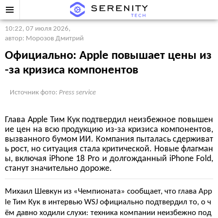
10:22, 07 июля 2026
,
автор: Морозов Дмитрий
Официально: Apple повышает цены из
-за кризиса компонентов
Источник фото:
Press service
Глава Apple Тим Кук подтвердил неизбежное повышен
ие цен на всю продукцию из-за кризиса компонентов,
вызванного бумом ИИ. Компания пыталась сдерживат
ь рост, но ситуация стала критической. Новые флагман
ы, включая iPhone 18 Pro и долгожданный iPhone Fold,
станут значительно дороже.
Михаил Шевкун из «Чемпионата» сообщает, что глава App
le Тим Кук в интервью WSJ официально подтвердил то, о ч
ём давно ходили слухи: техника компании неизбежно под