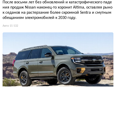
После восьми лет без обновлений и катастрофического паде
ния продаж Nissan наконец-то хоронит Altima, оставляя рыно
к седанов на растерзание более скромной Sentra и смутным
обещаниям электромобилей к 2030 году.
Авто
15 532
Ford научил приложение блокировать двигатель одним с
вайпом — новая эра защиты от угона или цифровой контр
оль?