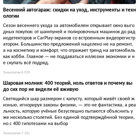
Весенний автогараж: скидки на уход, инструменты и техн
ологии
Сезон весеннего ухода за автомобилем открывает окно выго
дных покупок: от шампуней и полировочных машинок до рад
иодетекторов и CarPlay-экранов со встроенным видеорегистр
атором. Большинство предложений нацелено не на ремонт,
а на косметику и комфорт, что отражает тренд на автомобиль
как хобби. Главное — не поддаваться иллюзии экономии и н
е скупать всё подряд.
Технологии
6 939
Шаровая молния: 400 теорий, ноль ответов и почему вы
до сих пор не видели её вживую
Светящийся шар размером с капусту, который живёт своей ж
изнью, игнорируя законы физики, — это не фантастика, а реа
льность, которую учёные безуспешно пытаются объяснить у
же несколько столетий. Без единой подтверждённой теории,
но с 400 гипотезами на выбор
Технологии
7 341