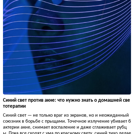
Синий свет против акне: что нужно знать о домашней све
тотерапии
Синий свет — не только враг из экранов, но и неожиданный
союзник в борьбе с прыщами. Точечное излучение убивает б
актерии акне, снимает воспаление и даже сглаживает рубц
ы. Пока все сходят с ума по красному свету, синий тихо делае