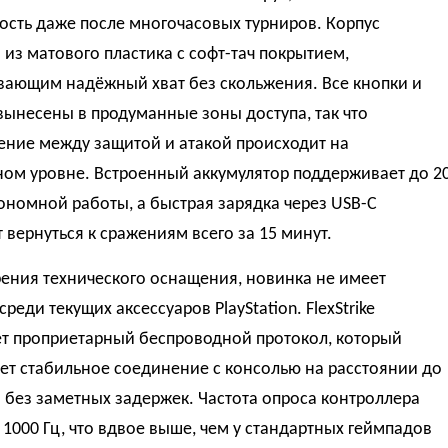
ость даже после многочасовых турниров. Корпус
из матового пластика с софт-тач покрытием,
вающим надёжный хват без скольжения. Все кнопки и
вынесены в продуманные зоны доступа, так что
ение между защитой и атакой происходит на
ном уровне. Встроенный аккумулятор поддерживает до 2
ономной работы, а быстрая зарядка через USB-C
 вернуться к сражениям всего за 15 минут.
рения технического оснащения, новинка не имеет
среди текущих аксессуаров PlayStation. FlexStrike
ет проприетарный беспроводной протокол, который
ет стабильное соединение с консолью на расстоянии до
 без заметных задержек. Частота опроса контроллера
 1000 Гц, что вдвое выше, чем у стандартных геймпадов