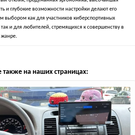
ый отклик, продуманная эргономика, высочайшая
ть и глубокие возможности настройки делают его
м выбором как для участников киберспортивных
 так и для любителей, стремящихся к совершенству в
жанре.
е также на наших страницах: