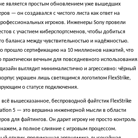
e не является простым обновлением уже вышедших
ров — он создавался с чистого листа как ответ на
профессиональных игроков. Инженеры Sony провели
естов с участием киберспортсменов, чтобы добиться
го баланса между чувствительностью и надёжностью.
во прошло сертификацию на 10 миллионов нажатий, что
о практически вечным для повседневного использования
 дизайн выглядит минималистично и агрессивно: чёрный
орпус украшен лишь светящимся логотипом FlexStrike,
ирующим о статусе подключения.
всё вышесказанное, беспроводной файтстик FlexStrike
tation 5 — это вершина инженерной мысли в области
ров для файтингов. Он дарит игроку не просто контроль
нажем, а полное слияние с игровым процессом.