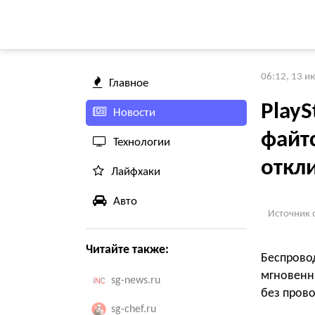
06:12, 13 и
Главное
PlayS
Новости
файт
Технологии
откл
Лайфхаки
Авто
Источник 
Читайте также:
Беспровод
мгновенн
sg-news.ru
без прово
sg-chef.ru