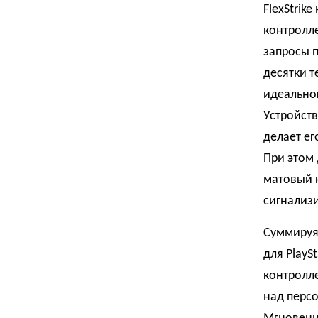
FlexStrik
контролле
запросы 
десятки т
идеально
Устройст
делает ег
При этом
матовый к
сигнализ
Суммируя 
для PlayS
контролле
над персо