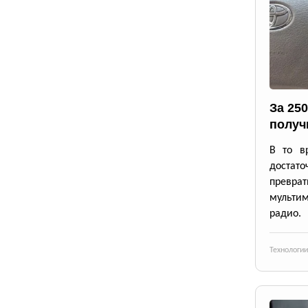
За 25
получ
В то в
достато
превр
мульти
радио.
Технологии