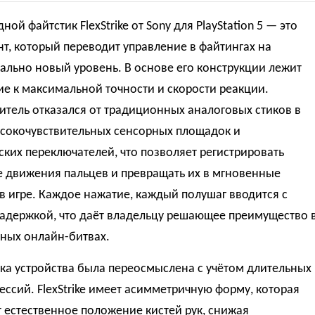
ной файтстик FlexStrike от Sony для PlayStation 5 — это
т, который переводит управление в файтингах на
льно новый уровень. В основе его конструкции лежит
е к максимальной точности и скорости реакции.
тель отказался от традиционных аналоговых стиков в
ысокочувствительных сенсорных площадок и
ких переключателей, что позволяет регистрировать
 движения пальцев и превращать их в мгновенные
в игре. Каждое нажатие, каждый полушаг вводится с
задержкой, что даёт владельцу решающее преимущество 
ных онлайн-битвах.
ка устройства была переосмыслена с учётом длительных
ессий. FlexStrike имеет асимметричную форму, которая
 естественное положение кистей рук, снижая