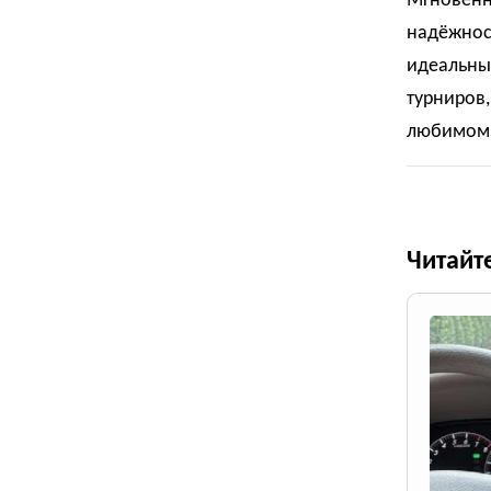
Мгновенн
надёжнос
идеальны
турниров,
любимом 
Читайт