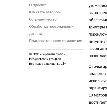
О проекте
утомляем
Как стать автором
выполнен 
Сотрудничество
обеспечи
Обработка персональных
триггеры 
данных
переключ
Пользовательское соглашение
интуитив
часов авт
© ООО «Серенити групп»
позволяет
info@serenity-group.ru
Все права защищены.
18+
С точки з
аналогов 
использу
гарантиру
10 метров
достигает