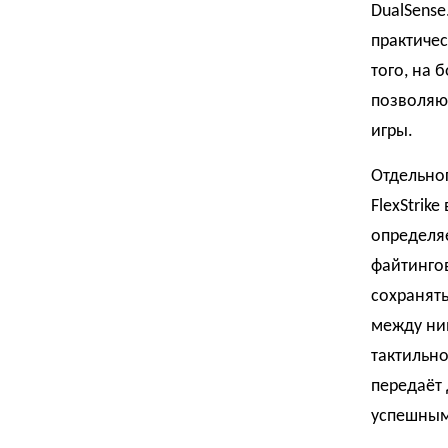
DualSense
практичес
того, на 
позволяющ
игры.
Отдельно
FlexStrik
определя
файтингов,
сохранять
между ни
тактильно
передаёт
успешным 