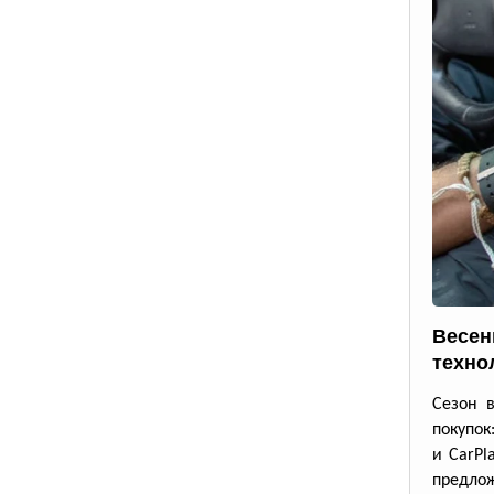
Весен
техно
Сезон 
покупок
и CarPl
предлож