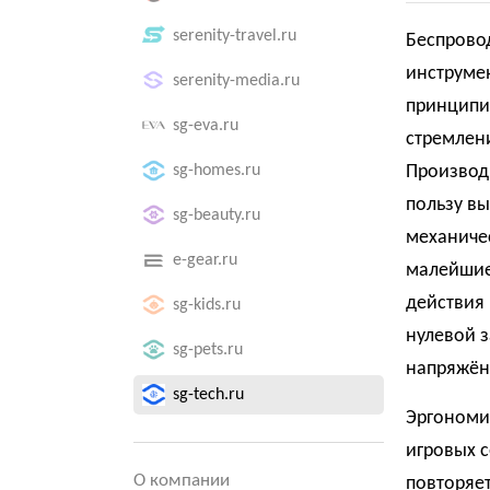
serenity-travel.ru
Беспровод
инструмен
serenity-media.ru
принципиа
sg-eva.ru
стремлени
sg-homes.ru
Производи
пользу в
sg-beauty.ru
механичес
e-gear.ru
малейшие
действия 
sg-kids.ru
нулевой 
sg-pets.ru
напряжён
sg-tech.ru
Эргономи
игровых с
О компании
повторяет