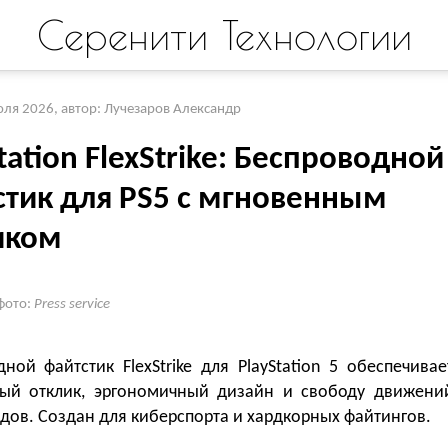
Серенити Технологии
юля 2026
,
автор: Лучезаров Александр
tation FlexStrike: Беспроводной
стик для PS5 с мгновенным
иком
фото:
Press service
ной файтстик FlexStrike для PlayStation 5 обеспечивае
ый отклик, эргономичный дизайн и свободу движени
дов. Создан для киберспорта и хардкорных файтингов.