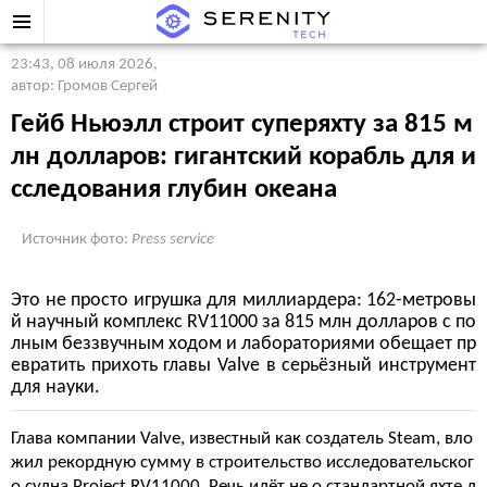
23:43, 08 июля 2026
,
автор: Громов Сергей
Гейб Ньюэлл строит суперяхту за 815 м
лн долларов: гигантский корабль для и
сследования глубин океана
Источник фото:
Press service
Это не просто игрушка для миллиардера: 162-метровы
й научный комплекс RV11000 за 815 млн долларов с по
лным беззвучным ходом и лабораториями обещает пр
евратить прихоть главы Valve в серьёзный инструмент
для науки.
Глава компании Valve, известный как создатель Steam, вло
жил рекордную сумму в строительство исследовательског
о судна Project RV11000. Речь идёт не о стандартной яхте д