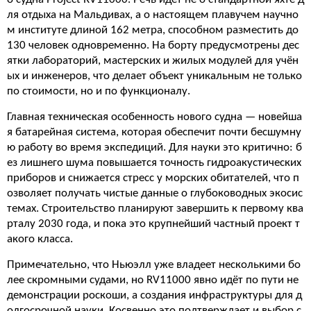
ля отдыха на Мальдивах, а о настоящем плавучем научно
м институте длиной 162 метра, способном разместить до
130 человек одновременно. На борту предусмотрены дес
ятки лабораторий, мастерских и жилых модулей для учён
ых и инженеров, что делает объект уникальным не только
по стоимости, но и по функционалу.
Главная техническая особенность нового судна — новейша
я батарейная система, которая обеспечит почти бесшумну
ю работу во время экспедиций. Для науки это критично: б
ез лишнего шума повышается точность гидроакустических
приборов и снижается стресс у морских обитателей, что п
озволяет получать чистые данные о глубоководных экосис
темах. Строительство планируют завершить к первому ква
рталу 2030 года, и пока это крупнейший частный проект т
акого класса.
Примечательно, что Ньюэлл уже владеет несколькими бо
лее скромными судами, но RV11000 явно идёт по пути не
демонстрации роскоши, а создания инфраструктуры для д
олгосрочной науки. Косвенно это подтверждает и выбор с