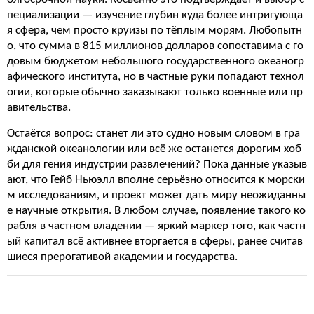
пециализации — изучение глубин куда более интригующа
я сфера, чем просто круизы по тёплым морям. Любопытн
о, что сумма в 815 миллионов долларов сопоставима с го
довым бюджетом небольшого государственного океаногр
афического института, но в частные руки попадают технол
огии, которые обычно заказывают только военные или пр
авительства.
Остаётся вопрос: станет ли это судно новым словом в гра
жданской океанологии или всё же останется дорогим хоб
би для гения индустрии развлечений? Пока данные указыв
ают, что Гейб Ньюэлл вполне серьёзно относится к морски
м исследованиям, и проект может дать миру неожиданны
е научные открытия. В любом случае, появление такого ко
рабля в частном владении — яркий маркер того, как частн
ый капитал всё активнее вторгается в сферы, ранее считав
шиеся прерогативой академии и государства.