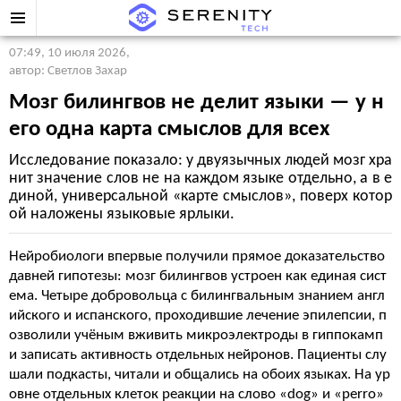
07:49, 10 июля 2026
,
автор: Светлов Захар
Мозг билингвов не делит языки — у н
его одна карта смыслов для всех
Исследование показало: у двуязычных людей мозг хра
нит значение слов не на каждом языке отдельно, а в е
диной, универсальной «карте смыслов», поверх котор
ой наложены языковые ярлыки.
Нейробиологи впервые получили прямое доказательство
давней гипотезы: мозг билингвов устроен как единая сист
ема. Четыре добровольца с билингвальным знанием англ
ийского и испанского, проходившие лечение эпилепсии, п
озволили учёным вживить микроэлектроды в гиппокамп
и записать активность отдельных нейронов. Пациенты слу
шали подкасты, читали и общались на обоих языках. На ур
овне отдельных клеток реакции на слово «dog» и «perro»