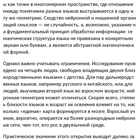
ы как точки в многомерном пространстве, где отношения
между понятиями разных языков выстраиваются в одну и
ту же геометрию. Сходство нейронной и машинной органи
заций смыслов — не случайность, а, возможно, указание н
а фундаментальный принцип обработки информации: се
мантическая структура языка не привязана к конкретным
звукам или буквам, а является абстрактной математическ
ой формой.
Однако важно учитывать ограничения. Исследование пров
едено на четырёх людях, свободно владеющих двумя близ
кородственными языками с детства. Для пар дальнеродст
венных языков, например русского и китайского, или для
людей, выучивших второй язык во взрослом возрасте, ней
ронная геометрия может отличаться. Скорее всего, степен
ь близости языков и возраст их освоения влияют на то, нас
колько «единая» карта формируется в мозге. Взрослый уч
еник, вероятно, опирается на более разнородные нейронн
ые сети, чем тот, кто рос в двуязычной среде.
Практическое значение этого открытия выходит далеко за