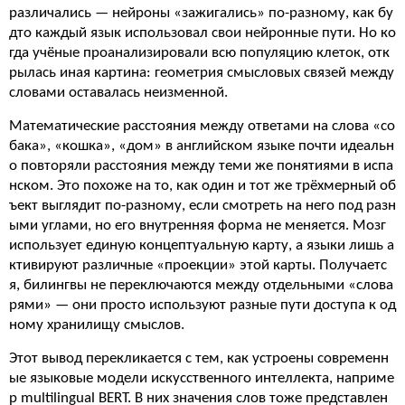
различались — нейроны «зажигались» по-разному, как бу
дто каждый язык использовал свои нейронные пути. Но ко
гда учёные проанализировали всю популяцию клеток, отк
рылась иная картина: геометрия смысловых связей между
словами оставалась неизменной.
Математические расстояния между ответами на слова «со
бака», «кошка», «дом» в английском языке почти идеальн
о повторяли расстояния между теми же понятиями в испа
нском. Это похоже на то, как один и тот же трёхмерный об
ъект выглядит по-разному, если смотреть на него под разн
ыми углами, но его внутренняя форма не меняется. Мозг
использует единую концептуальную карту, а языки лишь а
ктивируют различные «проекции» этой карты. Получаетс
я, билингвы не переключаются между отдельными «слова
рями» — они просто используют разные пути доступа к од
ному хранилищу смыслов.
Этот вывод перекликается с тем, как устроены современн
ые языковые модели искусственного интеллекта, наприме
р multilingual BERT. В них значения слов тоже представлен