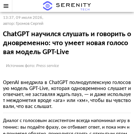
13:37, 09 июля 2026
,
автор: Громов Сергей
ChatGPT научился слушать и говорить о
дновременно: что умеет новая голосо
вая модель GPT-Live
Источник фото:
Press service
OpenAI внедрила в ChatGPT полнодуплексную голосов
ую модель GPT-Live, которая одновременно слушает и
отвечает, не заставляя ждать пауз, — и даже используе
т междометия вроде «ага» или «хм», чтобы вы чувство
вали, что вас слышат.
Диалог с голосовым ассистентом всегда напоминал игру в
теннис: вы подаёте фразу, он отбивает ответ, и пока мяч н
е прилетел обратно, приходится стоять с открытым ртом.