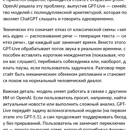
OpenAI решила эту проблему, выпустив GPT-Live — семейс
тво моделей с полнодуплексной архитектурой, которая по
зволяет ChatGPT слышать и говорить одновременно.
Технически это означает отказ от классической схемы «зап
ись аудио — распознавание речи — генерация текста — си
нтез речи», где каждый шаг занимает время. Вместо этого
GPT-Live обрабатывает поток звука в реальном времени, с
пособен вставлять короткие междометия (показывая, что
он вас слушает), перебивать собеседника или, наоборот, д
елать паузы, если пользователь задумался. Разговор пере
стаёт быть механическим обменом репликами и становит
ся похож на нормальный человеческий диалог.
Важная деталь: модель умеет работать в связке с другими
ИИ от OpenAI. Если пользователь просит, например, найти
актуальные новости или выполнить сложный анализ, GPT-
Live передаёт задачу вспомогательной модели (на первом
этапе это GPT-5.5), а сам продолжает поддерживать бесед
у без прерываний. Пользователь не замечает переключен
ия — просто получает ответ, который потребовал фоновы