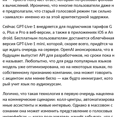
х вычислений. Иронично, что многие пользователи даже н
е предполагали, что старый голосовой режим так сильно
«заикался» именно из-за этой архитектурной задержки.
Сейчас GPT-Live-1 внедряется для подписчиков тарифов G
o, Plus и Pro в веб-версии, а также в приложениях iOS и An
droid. Бесплатным пользователям достанется облегчённая
версия GPT-Live-1 mini, которой, скорее всего, придётся ча
ще ждать очередь на сервере. OpenAI анонсировала, что в
будущем выпустит API для разработчиков, но сроки пока н
е называет. Любопытно, что для ряда популярных языков
модель уже оптимизирована, но на некоторых языках, по
собственному признанию компании, она может говорить
с акцентом или менее бегло — как будто иммигрант, кото
рый учит язык по аудиокурсам.
Логично, что такая технология в первую очередь нацелена
на коммерческие сценарии: колл-центры, автоматизирова
нные ассистенты и живые интервью. Однако в массовом с
ознании она может изменить представление о голосовых
интерфейсах — когда пользователь начнёт забывать, что г