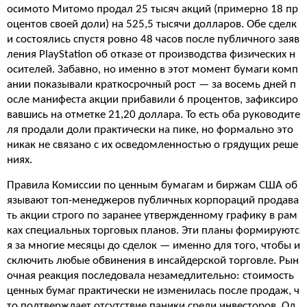
осимото Митомо продал 25 тысяч акций (примерно 18 пр
оцентов своей доли) на 525,5 тысячи долларов. Обе сделк
и состоялись спустя ровно 48 часов после публичного заяв
ления PlayStation об отказе от производства физических н
осителей. Забавно, но именно в этот момент бумаги комп
ании показывали краткосрочный рост — за восемь дней п
осле манифеста акции прибавили 6 процентов, зафиксиро
вавшись на отметке 21,20 доллара. То есть оба руководите
ля продали доли практически на пике, но формально это
никак не связано с их осведомленностью о грядущих реше
ниях.
Правила Комиссии по ценным бумагам и биржам США об
язывают топ-менеджеров публичных корпораций продава
ть акции строго по заранее утвержденному графику в рам
ках специальных торговых планов. Эти планы формируютс
я за многие месяцы до сделок — именно для того, чтобы и
сключить любые обвинения в инсайдерской торговле. Рын
очная реакция последовала незамедлительно: стоимость
ценных бумаг практически не изменилась после продаж, ч
то подтверждает отсутствие паники среди инвесторов. Од