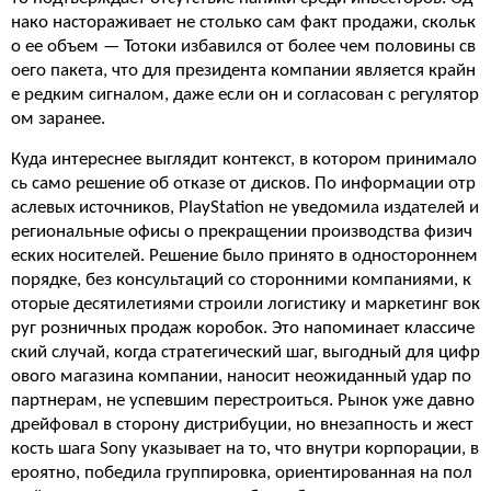
нако настораживает не столько сам факт продажи, скольк
о ее объем — Тотоки избавился от более чем половины св
оего пакета, что для президента компании является крайн
е редким сигналом, даже если он и согласован с регулятор
ом заранее.
Куда интереснее выглядит контекст, в котором принимало
сь само решение об отказе от дисков. По информации отр
аслевых источников, PlayStation не уведомила издателей и
региональные офисы о прекращении производства физич
еских носителей. Решение было принято в одностороннем
порядке, без консультаций со сторонними компаниями, к
оторые десятилетиями строили логистику и маркетинг вок
руг розничных продаж коробок. Это напоминает классиче
ский случай, когда стратегический шаг, выгодный для цифр
ового магазина компании, наносит неожиданный удар по
партнерам, не успевшим перестроиться. Рынок уже давно
дрейфовал в сторону дистрибуции, но внезапность и жест
кость шага Sony указывает на то, что внутри корпорации, в
ероятно, победила группировка, ориентированная на пол