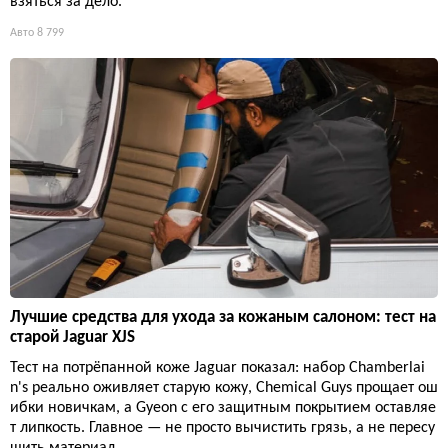
взяться за дело.
Авто
8 799
Лучшие средства для ухода за кожаным салоном: тест на
старой Jaguar XJS
Тест на потрёпанной коже Jaguar показал: набор Chamberlai
n's реально оживляет старую кожу, Chemical Guys прощает ош
ибки новичкам, а Gyeon с его защитным покрытием оставляе
т липкость. Главное — не просто вычистить грязь, а не пересу