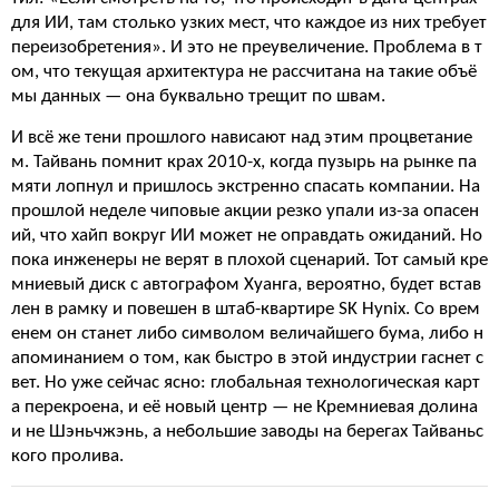
для ИИ, там столько узких мест, что каждое из них требует
переизобретения». И это не преувеличение. Проблема в т
ом, что текущая архитектура не рассчитана на такие объё
мы данных — она буквально трещит по швам.
И всё же тени прошлого нависают над этим процветание
м. Тайвань помнит крах 2010-х, когда пузырь на рынке па
мяти лопнул и пришлось экстренно спасать компании. На
прошлой неделе чиповые акции резко упали из-за опасен
ий, что хайп вокруг ИИ может не оправдать ожиданий. Но
пока инженеры не верят в плохой сценарий. Тот самый кре
мниевый диск с автографом Хуанга, вероятно, будет встав
лен в рамку и повешен в штаб-квартире SK Hynix. Со врем
енем он станет либо символом величайшего бума, либо н
апоминанием о том, как быстро в этой индустрии гаснет с
вет. Но уже сейчас ясно: глобальная технологическая карт
а перекроена, и её новый центр — не Кремниевая долина
и не Шэньчжэнь, а небольшие заводы на берегах Тайваньс
кого пролива.