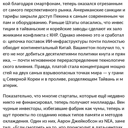
кой благодаря смартфонам, теперь оказался отрезанным
от самого перспективного рынка. Американские санкции и
тарифы закрыли доступ Пекина к самым современным чи
пам и оборудованию. Раньше Штаты опасались, что инвес
тиции в тайваньские и корейские заводы сделают их зало
жниками конфликта с КНР. Однако именно это и сработал
о: цепочка поставок ИИ-инфраструктуры почти полностью
обходит континентальный Китай. Вашингтон получил то, ч
его не мог добиться десятилетиями политики кнута и прян
ика, — почти мгновенное перераспределение технологиче
ского влияния. Правда, платой стала концентрация мощно
стей на двух самых взрывоопасных точках мира — у грани
ц Северной Кореи и в проливе, разделяющем Тайвань и м
атерик.
Показательно, что многие стартапы, которые ещё недавно
никто не финансировал, теперь получают миллиарды. Вен
чурные инвесторы, избегавшие фабрик как чумы, теперь и
щут проекты по созданию новых типов памяти и методов
охлаждения. Один из них, Аарон Джейкобсон из NEA, заме
тил: «Если смотреть на то, что происходит в дата-центрах