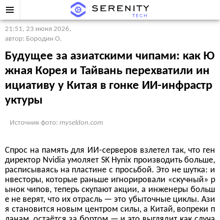
21:51, 23 июня 2026
,
автор: Бородин О.
Будущее за азиатскими чипами: как Ю
жная Корея и Тайвань перехватили ин
ициативу у Китая в гонке ИИ-инфрастр
уктуры
Источник фото:
myseldon.com
Спрос на память для ИИ-серверов взлетел так, что ген
директор Nvidia умоляет SK Hynix производить больше,
расписываясь на пластине с просьбой. Это не шутка: и
нвесторы, которые раньше игнорировали «скучный» р
ынок чипов, теперь скупают акции, а инженеры больш
е не верят, что их отрасль — это убыточные циклы. Ази
я становится новым центром силы, а Китай, вопреки п
ланам, остаётся за бортом — и это выглядит как случа