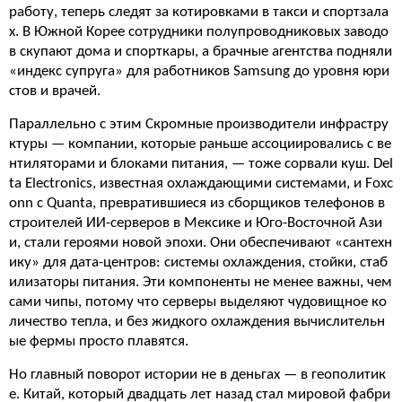
работу, теперь следят за котировками в такси и спортзала
х. В Южной Корее сотрудники полупроводниковых заводо
в скупают дома и спорткары, а брачные агентства подняли
«индекс супруга» для работников Samsung до уровня юри
стов и врачей.
Параллельно с этим Скромные производители инфрастру
ктуры — компании, которые раньше ассоциировались с ве
нтиляторами и блоками питания, — тоже сорвали куш. Del
ta Electronics, известная охлаждающими системами, и Foxc
onn с Quanta, превратившиеся из сборщиков телефонов в
строителей ИИ-серверов в Мексике и Юго-Восточной Ази
и, стали героями новой эпохи. Они обеспечивают «сантехн
ику» для дата-центров: системы охлаждения, стойки, стаб
илизаторы питания. Эти компоненты не менее важны, чем
сами чипы, потому что серверы выделяют чудовищное ко
личество тепла, и без жидкого охлаждения вычислительн
ые фермы просто плавятся.
Но главный поворот истории не в деньгах — в геополитик
е. Китай, который двадцать лет назад стал мировой фабри