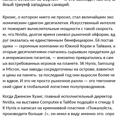
йный триумф западных санкций.
Кризис, о котором никто не просил, стал величайшим эко
номическим сдвигом десятилетия. Искусственный интелле
кт пожирает вычислительные мощности с такой скорость
ю, что Nvidia, долгое время символ рыночной эйфории, вд
руг оказалась не единственным бенефициаром. Её постав
щики — скромные компании из Южной Кореи и Тайваня, к
оторые десятилетиями считались сырьевым придатком дл
я американских гигантов, — внезапно превратились в сам
ых востребованных игроков на планете. SK Hynix, Samsung
и Micron, чьи заводы сосредоточены на острове, взвинтил
и цены на память: за последний год они выросли более че
м вдвое. И это не просто рыночное ралли — это тектониче
ский сдвиг в глобальной логистике полупроводников.
Когда Дженсен Хуанг, главный исполнительный директор
Nvidia, на выставке Computex в Тайбэе подошёл к стенду S
K Hynix и написал на кремниевой пластине «Пожалуйста,
производите больше :)», он имел в виду именно это: спро