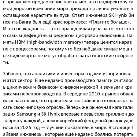
с превышает предложение настолько, что гендиректору са
мой дорогой компании мира приходится лично умолять п
оставщиков нарастить выпуск. Ответ инженера SK Hynix Ви
нсента Ванга был ещё красноречивее: «Платите больше».
И это не жадность — это справедливая цена за то, что стал
о самым дефицитным ресурсом цифровой экономики. Па
мять HBM (high-bandwidth memory) теперь ценится нарав
не с процессорами, потому что без неё даже самые мощн
ые видеокарты не могут обрабатывать гигантские нейросе
ти.
Забавно, что аналитики и инвесторы годами игнорировал
и этот сектор. Ещё недавно производство памяти считалос
ь циклическим бизнесом с низкой маржой и вечными кри
зисами перепроизводства. В середине 2010-х рынок обвал
ился настолько, что правительство Тайваня готовилось спа
сать свою чиповую отрасль. Теперь же рыночная капитали
зация Samsung и SK Hynix впервые превысила триллион до
лларов у каждой, а южнокорейский фондовый рынок удво
ился за 2026 год — лучший показатель в мире. В столице Т
айваня инженеры, которые ещё недавно боялись потерять